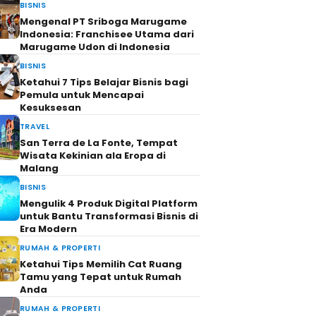
BISNIS
Mengenal PT Sriboga Marugame
Indonesia: Franchisee Utama dari
Marugame Udon di Indonesia
BISNIS
Ketahui 7 Tips Belajar Bisnis bagi
Pemula untuk Mencapai
Kesuksesan
TRAVEL
San Terra de La Fonte, Tempat
Wisata Kekinian ala Eropa di
Malang
BISNIS
Mengulik 4 Produk Digital Platform
untuk Bantu Transformasi Bisnis di
Era Modern
RUMAH & PROPERTI
Ketahui Tips Memilih Cat Ruang
Tamu yang Tepat untuk Rumah
Anda
RUMAH & PROPERTI