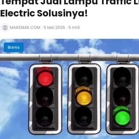
Tempat Jual Lampu Traffic L
Electric Solusinya!
MAKEMAK.COM
·
5 Mei 2026
·
5 mnt
Bisnis