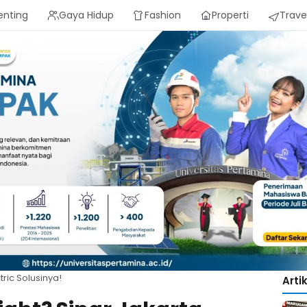
enting
Gaya Hidup
Fashion
Properti
Trave
tric Solusinya!
Arti