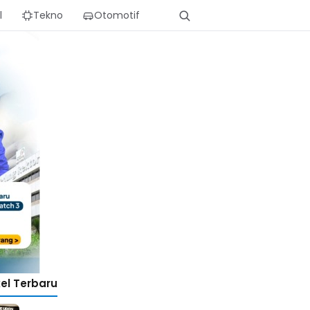
l
Tekno
Otomotif
kel Terbaru