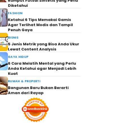
Rumput Futsal Sintetis yang Perlu
Diketahui
FASHION
Ketahui 6 Tips Memakai Gamis
Agar Terlihat Modis dan Tampil
Penuh Gaya
BISNIS
5 Jenis Metrik yang Bisa Anda Ukur
Lewat Content Analysis
GAYA HIDUP
6 Cara Melatih Mental yang Perlu
Anda Ketahui agar Menjadi Lebih
Kuat
RUMAH & PROPERTI
Bangunan Baru Bukan Berarti
Aman dari Rayap