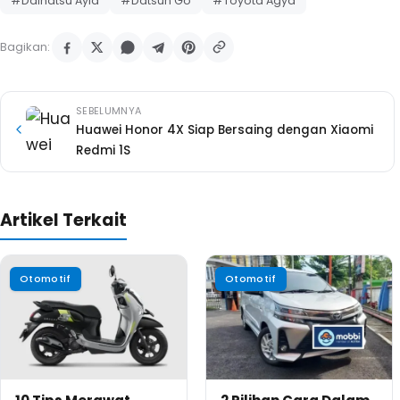
#Daihatsu Ayla
#Datsun Go
#Toyota Agya
Bagikan:
SEBELUMNYA
Huawei Honor 4X Siap Bersaing dengan Xiaomi
Redmi 1S
Artikel Terkait
Otomotif
Otomotif