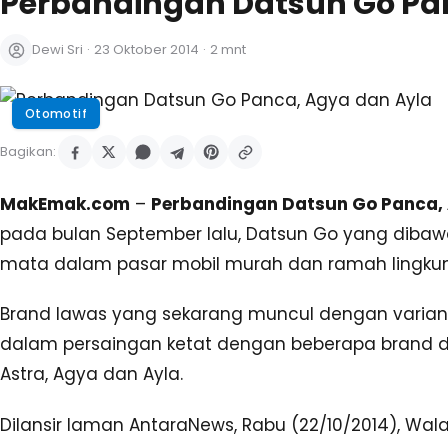
Perbandingan Datsun Go Pa
Dewi Sri
·
23 Oktober 2014
·
2 mnt
Otomotif
Bagikan:
MakEmak.com
–
Perbandingan Datsun Go Panca,
pada bulan September lalu, Datsun Go yang dibaw
mata dalam pasar mobil murah dan ramah lingkun
Brand lawas yang sekarang muncul dengan varian
dalam persaingan ketat dengan beberapa brand di 
Astra, Agya dan Ayla.
Dilansir laman AntaraNews, Rabu (22/10/2014), Wal