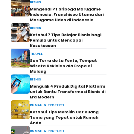
BISNIS
Mengenal PT Sriboga Marugame
Indonesia: Franchisee Utama dari
Marugame Udon di Indonesia
BISNIS
Ketahui 7 Tips Belajar Bisnis bagi
Pemula untuk Mencapai
Kesuksesan
TRAVEL
San Terra de La Fonte, Tempat
Wisata Kekinian ala Eropa di
Malang
BISNIS
Mengulik 4 Produk Digital Platform
untuk Bantu Transformasi Bisnis di
Era Modern
RUMAH & PROPERTI
Ketahui Tips Memilih Cat Ruang
Tamu yang Tepat untuk Rumah
Anda
RUMAH & PROPERTI