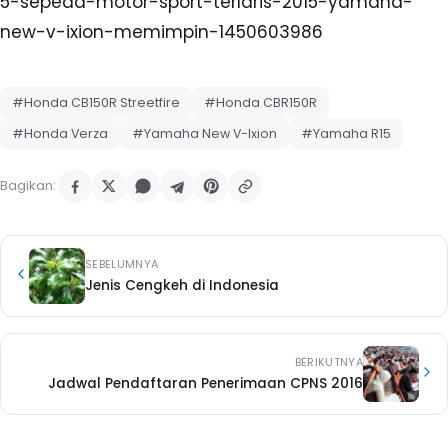
5-sepeda-motor-sport-terlaris-2015-yamaha-
new-v-ixion-memimpin-1450603986
#Honda CB150R Streetfire
#Honda CBR150R
#Honda Verza
#Yamaha New V-Ixion
#Yamaha R15
Bagikan:
SEBELUMNYA
Jenis Cengkeh di Indonesia
BERIKUTNYA
Jadwal Pendaftaran Penerimaan CPNS 2016