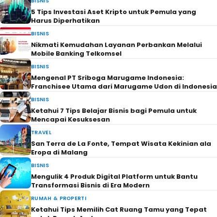
BISNIS
5 Tips Investasi Aset Kripto untuk Pemula yang
Harus Diperhatikan
BISNIS
Nikmati Kemudahan Layanan Perbankan Melalui
Mobile Banking Telkomsel
BISNIS
Mengenal PT Sriboga Marugame Indonesia:
Franchisee Utama dari Marugame Udon di Indonesia
BISNIS
Ketahui 7 Tips Belajar Bisnis bagi Pemula untuk
Mencapai Kesuksesan
TRAVEL
San Terra de La Fonte, Tempat Wisata Kekinian ala
Eropa di Malang
BISNIS
Mengulik 4 Produk Digital Platform untuk Bantu
Transformasi Bisnis di Era Modern
RUMAH & PROPERTI
Ketahui Tips Memilih Cat Ruang Tamu yang Tepat