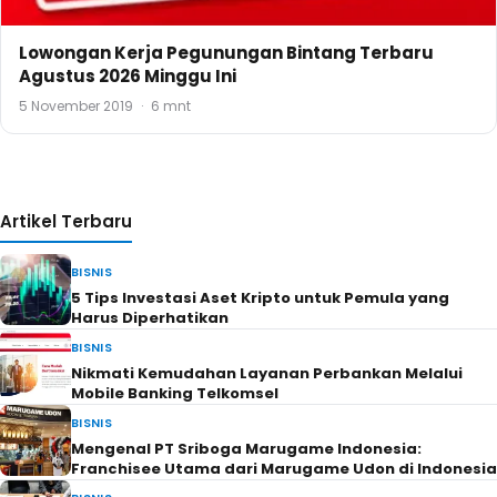
Lowongan Kerja Pegunungan Bintang Terbaru
Agustus 2026 Minggu Ini
5 November 2019
·
6 mnt
Artikel Terbaru
BISNIS
5 Tips Investasi Aset Kripto untuk Pemula yang
Harus Diperhatikan
BISNIS
Nikmati Kemudahan Layanan Perbankan Melalui
Mobile Banking Telkomsel
BISNIS
Mengenal PT Sriboga Marugame Indonesia:
Franchisee Utama dari Marugame Udon di Indonesia