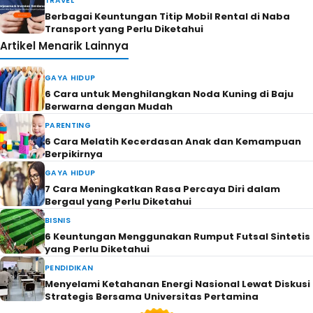
TRAVEL
Berbagai Keuntungan Titip Mobil Rental di Naba
Transport yang Perlu Diketahui
Artikel Menarik Lainnya
GAYA HIDUP
6 Cara untuk Menghilangkan Noda Kuning di Baju
Berwarna dengan Mudah
PARENTING
6 Cara Melatih Kecerdasan Anak dan Kemampuan
Berpikirnya
GAYA HIDUP
7 Cara Meningkatkan Rasa Percaya Diri dalam
Bergaul yang Perlu Diketahui
BISNIS
6 Keuntungan Menggunakan Rumput Futsal Sintetis
yang Perlu Diketahui
PENDIDIKAN
Menyelami Ketahanan Energi Nasional Lewat Diskusi
Strategis Bersama Universitas Pertamina