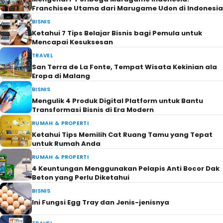
Franchisee Utama dari Marugame Udon di Indonesia
BISNIS
Ketahui 7 Tips Belajar Bisnis bagi Pemula untuk
Mencapai Kesuksesan
TRAVEL
San Terra de La Fonte, Tempat Wisata Kekinian ala
Eropa di Malang
BISNIS
Mengulik 4 Produk Digital Platform untuk Bantu
Transformasi Bisnis di Era Modern
RUMAH & PROPERTI
Ketahui Tips Memilih Cat Ruang Tamu yang Tepat
untuk Rumah Anda
RUMAH & PROPERTI
4 Keuntungan Menggunakan Pelapis Anti Bocor Dak
Beton yang Perlu Diketahui
BISNIS
Ini Fungsi Egg Tray dan Jenis-jenisnya