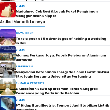
BISNIS
Mudahnya Cek Resi & Lacak Paket Pengiriman
Menggunakan Shipper
Artikel Menarik Lainnya
GAYA HIDUP
Take a peek at 5 advantages of holding a wedding
in Bali
BISNIS
Alumex Perkasa Jaya: Pabrik Peleburan Aluminium
Bermutu!
PENDIDIKAN
Menyelami Ketahanan Energi Nasional Lewat Diskusi
Strategis Bersama Universitas Pertamina
RUMAH & PROPERTI
5 Kelebihan Sewa Apartemen Taman Anggrek
Residence yang Perlu Anda Ketahui
BISNIS
PT Hidup Baru Electric: Tempat Jual Stabilizer Listrik
Berkualitas!