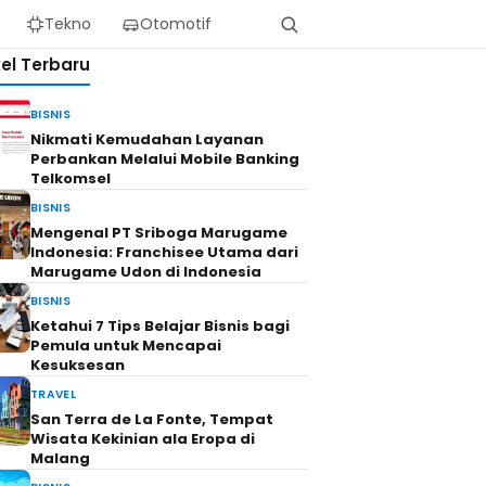
Tekno
Otomotif
kel Terbaru
BISNIS
Nikmati Kemudahan Layanan
Perbankan Melalui Mobile Banking
Telkomsel
BISNIS
Mengenal PT Sriboga Marugame
Indonesia: Franchisee Utama dari
Marugame Udon di Indonesia
BISNIS
Ketahui 7 Tips Belajar Bisnis bagi
Pemula untuk Mencapai
Kesuksesan
TRAVEL
San Terra de La Fonte, Tempat
Wisata Kekinian ala Eropa di
Malang