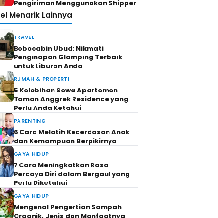
Pengiriman Menggunakan Shipper
kel Menarik Lainnya
TRAVEL
Bobocabin Ubud: Nikmati
Penginapan Glamping Terbaik
untuk Liburan Anda
RUMAH & PROPERTI
5 Kelebihan Sewa Apartemen
Taman Anggrek Residence yang
Perlu Anda Ketahui
PARENTING
6 Cara Melatih Kecerdasan Anak
dan Kemampuan Berpikirnya
GAYA HIDUP
7 Cara Meningkatkan Rasa
Percaya Diri dalam Bergaul yang
Perlu Diketahui
GAYA HIDUP
Mengenal Pengertian Sampah
Organik, Jenis dan Manfaatnya