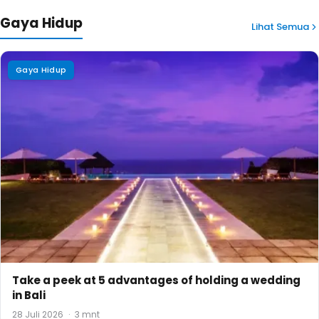
Gaya Hidup
Lihat Semua
Gaya Hidup
Take a peek at 5 advantages of holding a wedding
in Bali
28 Juli 2026
·
3 mnt