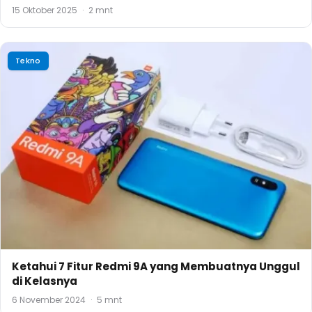
15 Oktober 2025
·
2 mnt
Tekno
Ketahui 7 Fitur Redmi 9A yang Membuatnya Unggul
di Kelasnya
6 November 2024
·
5 mnt