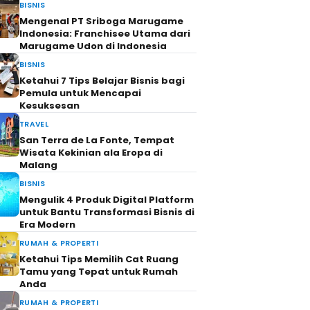
BISNIS
Mengenal PT Sriboga Marugame
Indonesia: Franchisee Utama dari
Marugame Udon di Indonesia
BISNIS
Ketahui 7 Tips Belajar Bisnis bagi
Pemula untuk Mencapai
Kesuksesan
TRAVEL
San Terra de La Fonte, Tempat
Wisata Kekinian ala Eropa di
Malang
BISNIS
Mengulik 4 Produk Digital Platform
untuk Bantu Transformasi Bisnis di
Era Modern
RUMAH & PROPERTI
Ketahui Tips Memilih Cat Ruang
Tamu yang Tepat untuk Rumah
Anda
RUMAH & PROPERTI