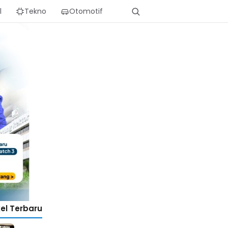
l
Tekno
Otomotif
kel Terbaru