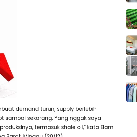
embuat demand turun, supply berlebih
rot sampai sekarang. Yang nggak saya
s produksinya, termasuk shale oil,” kata Elam
a Barat, Minggu (20/12).