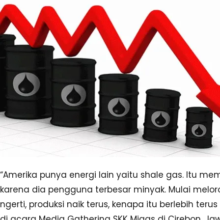
“Amerika punya energi lain yaitu shale gas. Itu m
karena dia pengguna terbesar minyak. Mulai melo
ngerti, produksi naik terus, kenapa itu berlebih teru
di acara Media Gathering SKK Migas di Cirebon, Jaw