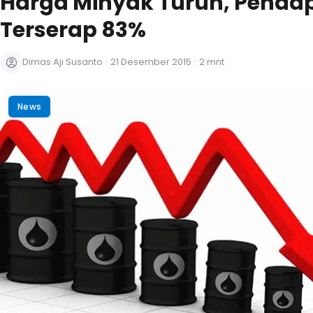
Harga Minyak Turun, Penda
Terserap 83%
Dimas Aji Susanto
·
21 Desember 2015
·
2 mnt
News