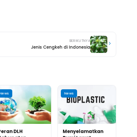
BERIKUTNYA
Jenis Cengkeh di Indonesia
News
News
Peran DLH
Menyelamatkan