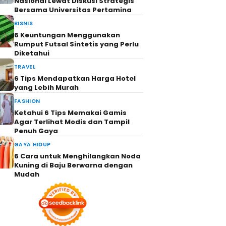
Nasional Lewat Diskusi Strategis
Bersama Universitas Pertamina
BISNIS
6 Keuntungan Menggunakan
Rumput Futsal Sintetis yang Perlu
Diketahui
TRAVEL
6 Tips Mendapatkan Harga Hotel
yang Lebih Murah
FASHION
Ketahui 6 Tips Memakai Gamis
Agar Terlihat Modis dan Tampil
Penuh Gaya
GAYA HIDUP
6 Cara untuk Menghilangkan Noda
Kuning di Baju Berwarna dengan
Mudah