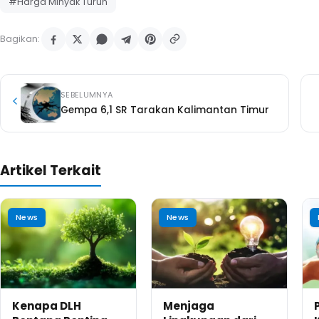
#Harga Minyak Turun
Bagikan:
SEBELUMNYA
Gempa 6,1 SR Tarakan Kalimantan Timur
Artikel Terkait
News
News
Kenapa DLH
Menjaga