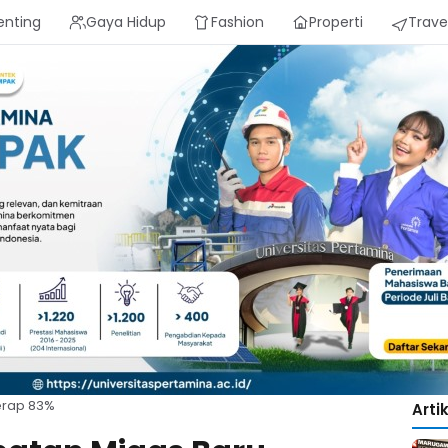
enting
Gaya Hidup
Fashion
Properti
Trave
erap 83%
Arti