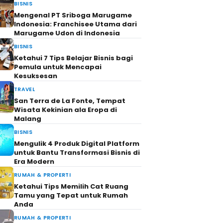
BISNIS
Mengenal PT Sriboga Marugame
Indonesia: Franchisee Utama dari
Marugame Udon di Indonesia
BISNIS
Ketahui 7 Tips Belajar Bisnis bagi
Pemula untuk Mencapai
Kesuksesan
TRAVEL
San Terra de La Fonte, Tempat
Wisata Kekinian ala Eropa di
Malang
BISNIS
Mengulik 4 Produk Digital Platform
untuk Bantu Transformasi Bisnis di
Era Modern
RUMAH & PROPERTI
Ketahui Tips Memilih Cat Ruang
Tamu yang Tepat untuk Rumah
Anda
RUMAH & PROPERTI