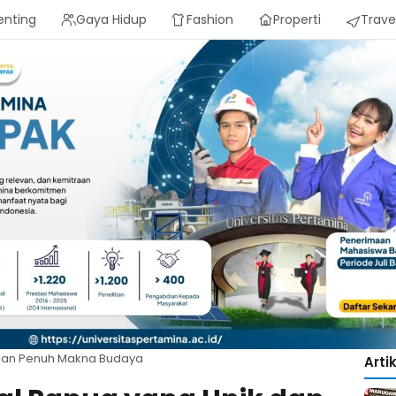
enting
Gaya Hidup
Fashion
Properti
Trave
 dan Penuh Makna Budaya
Arti