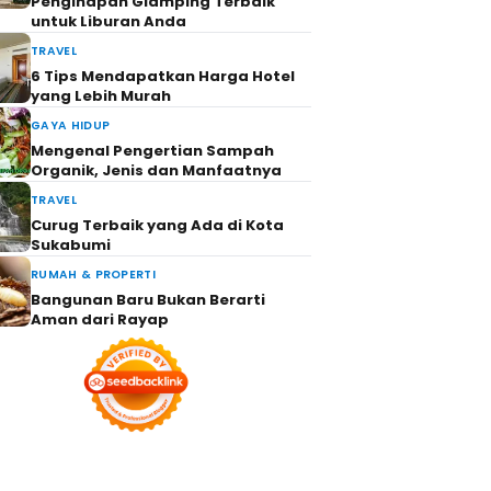
Penginapan Glamping Terbaik
untuk Liburan Anda
TRAVEL
6 Tips Mendapatkan Harga Hotel
yang Lebih Murah
GAYA HIDUP
Mengenal Pengertian Sampah
Organik, Jenis dan Manfaatnya
TRAVEL
Curug Terbaik yang Ada di Kota
Sukabumi
RUMAH & PROPERTI
Bangunan Baru Bukan Berarti
Aman dari Rayap