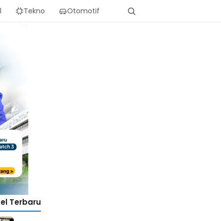
l
Tekno
Otomotif
kel Terbaru