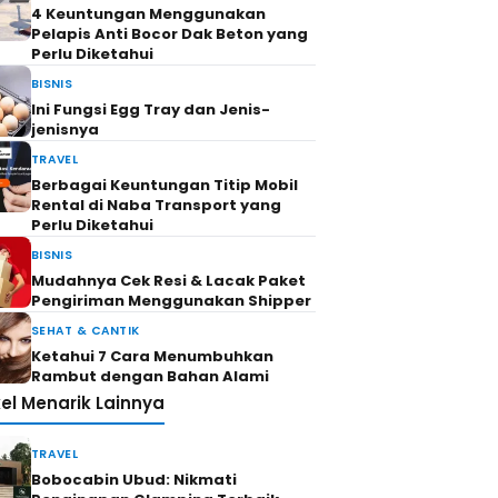
4 Keuntungan Menggunakan
Pelapis Anti Bocor Dak Beton yang
Perlu Diketahui
BISNIS
Ini Fungsi Egg Tray dan Jenis-
jenisnya
TRAVEL
Berbagai Keuntungan Titip Mobil
Rental di Naba Transport yang
Perlu Diketahui
BISNIS
Mudahnya Cek Resi & Lacak Paket
Pengiriman Menggunakan Shipper
SEHAT & CANTIK
Ketahui 7 Cara Menumbuhkan
Rambut dengan Bahan Alami
kel Menarik Lainnya
TRAVEL
Bobocabin Ubud: Nikmati