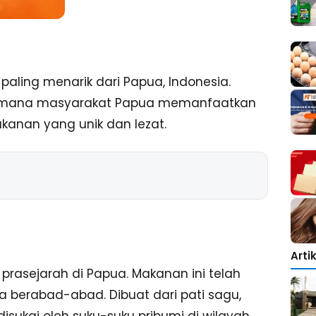
ling menarik dari Papua, Indonesia.
gaimana masyarakat Papua memanfaatkan
anan yang unik dan lezat.
Arti
prasejarah di Papua. Makanan ini telah
berabad-abad. Dibuat dari pati sagu,
ukai oleh suku-suku pribumi di wilayah