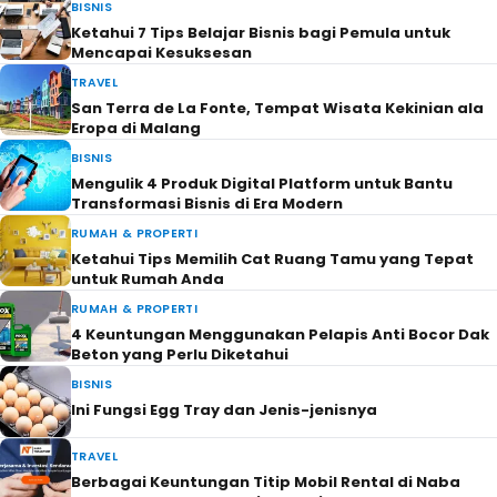
BISNIS
Ketahui 7 Tips Belajar Bisnis bagi Pemula untuk
Mencapai Kesuksesan
TRAVEL
San Terra de La Fonte, Tempat Wisata Kekinian ala
Eropa di Malang
BISNIS
Mengulik 4 Produk Digital Platform untuk Bantu
Transformasi Bisnis di Era Modern
RUMAH & PROPERTI
Ketahui Tips Memilih Cat Ruang Tamu yang Tepat
untuk Rumah Anda
RUMAH & PROPERTI
4 Keuntungan Menggunakan Pelapis Anti Bocor Dak
Beton yang Perlu Diketahui
BISNIS
Ini Fungsi Egg Tray dan Jenis-jenisnya
TRAVEL
Berbagai Keuntungan Titip Mobil Rental di Naba