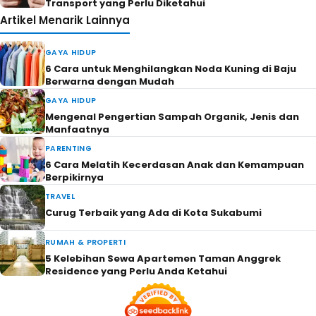
Transport yang Perlu Diketahui
Artikel Menarik Lainnya
GAYA HIDUP
6 Cara untuk Menghilangkan Noda Kuning di Baju
Berwarna dengan Mudah
GAYA HIDUP
Mengenal Pengertian Sampah Organik, Jenis dan
Manfaatnya
PARENTING
6 Cara Melatih Kecerdasan Anak dan Kemampuan
Berpikirnya
TRAVEL
Curug Terbaik yang Ada di Kota Sukabumi
RUMAH & PROPERTI
5 Kelebihan Sewa Apartemen Taman Anggrek
Residence yang Perlu Anda Ketahui