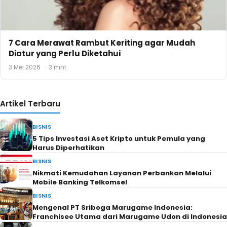
7 Cara Merawat Rambut Keriting agar Mudah
Diatur yang Perlu Diketahui
3 Mei 2026
·
3 mnt
Artikel Terbaru
BISNIS
5 Tips Investasi Aset Kripto untuk Pemula yang
Harus Diperhatikan
BISNIS
Nikmati Kemudahan Layanan Perbankan Melalui
Mobile Banking Telkomsel
BISNIS
Mengenal PT Sriboga Marugame Indonesia:
Franchisee Utama dari Marugame Udon di Indonesia